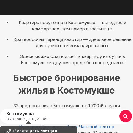
Квартира посуточно в Костомукше — выгоднее и
комфортнее, чем номер в гостинице.
Краткосрочная аренда квартир — идеальное решение
для туристов и командированных.
Здесь можно сдать и снять квартиру на сутки в
Костомукше и другом городе без посредников!
Быстрое бронирование
жилья в Костомукше
32 предложения в Костомукше oт 1 700
₽
/ сутки
Костомукша
Выберите даты, 2 гостя
Квартиры
Гостиницы
Дома
Частный сектор
Выберите даты заезда и
Найдём, где остановиться в Костомукше: 32 варианта