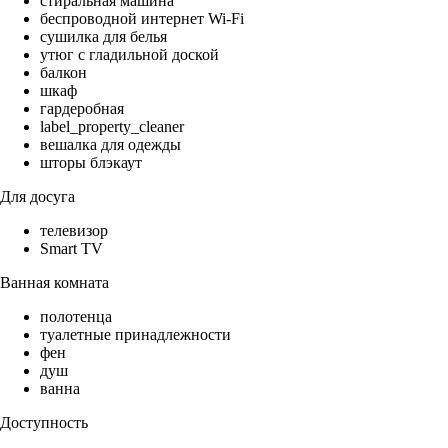
стиральная машина
беспроводной интернет Wi-Fi
сушилка для белья
утюг с гладильной доской
балкон
шкаф
гардеробная
label_property_cleaner
вешалка для одежды
шторы блэкаут
Для досуга
телевизор
Smart TV
Ванная комната
полотенца
туалетные принадлежности
фен
душ
ванна
Доступность