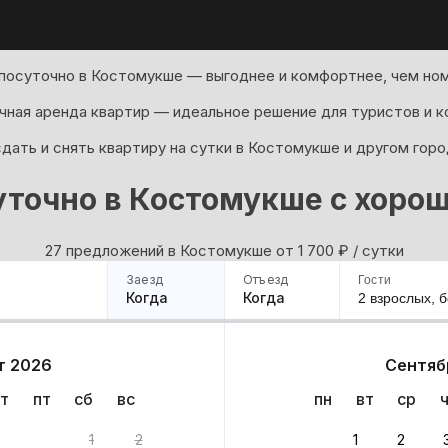
посуточно в Костомукше — выгоднее и комфортнее, чем ном
ная аренда квартир — идеальное решение для туристов и к
дать и снять квартиру на сутки в Костомукше и другом горо
уточно в Костомукше с хоро
27 предложений в Костомукше oт 1 700
₽
/ сутки
Заезд
Отъезд
Гости
Когда
Когда
2 взрослых,
б
ример
Санкт-Петербург
Москва
Сочи
Минск
Казань
Дагестан
Кисловодск
Аб
т 2026
Сентяб
Квартиры
Гостиницы
Дома
Частный сектор
т
пт
сб
вс
пн
вт
ср
риантов
1
2
1
2