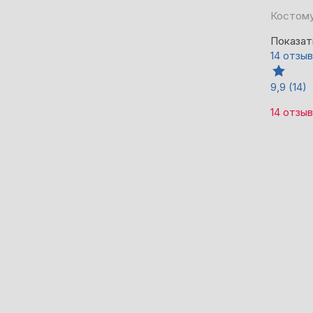
Костому
Показат
14 отзы
9,9
(14)
14 отзы