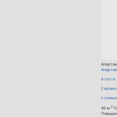
Апарта
Апартам
4 гостя
2 крова
1 спальн
2
46 м
О
Повыше