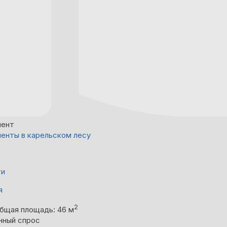
мент
енты в карельском лесу
ти
я
2
бщая площадь: 46 м
нный спрос