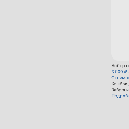
Выбор г
3 900
₽
Стоимос
Кэшбэк
Заброни
Подроб