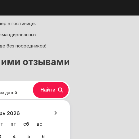
ер в гостинице.
омандированных.
де без посредников!
шими отзывами
Найти
ез детей
хазия
рь 2026
чт
пт
сб
вс
3
4
5
6