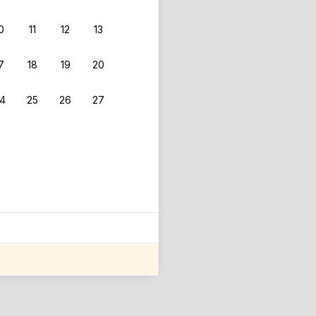
0
11
12
13
7
18
19
20
4
25
26
27
ле оценки проживания.