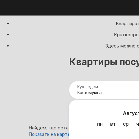
Квартира 
Краткосроч
Здесь можно с
Квартиры пос
Куда едем
Нап
Авгус
пн
вт
ср
ч
Найдём, где остановиться в Костомукше: 27 ва
Показать на карте