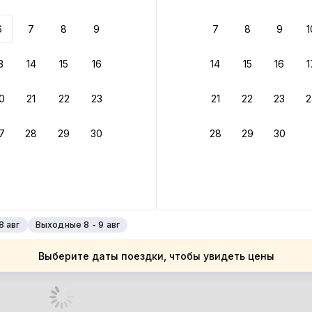
 до 30% за бронь
6
7
8
9
7
8
9
1
бонусами
ценки проживания
3
14
15
16
14
15
16
1
йте быстрое бронирование
0
21
22
23
21
22
23
2
ное подтверждение брони без ожидания ответа от хозяина
7
28
29
30
28
29
30
зяин
 до 4%
руйте до 31 августа 2026 — и получите кэшбэк бонусами пос
нее
8 авг
Выходные 8 - 9 авг
Выберите даты поездки, чтобы увидеть цены