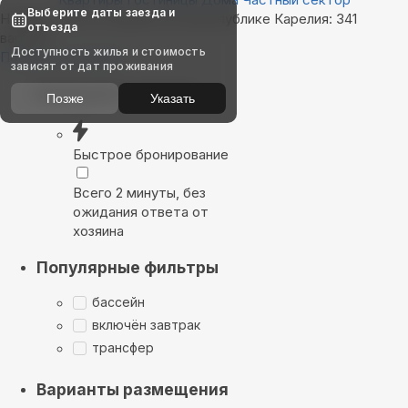
Выберите даты заезда и
Найдём, где остановиться в республике Карелия: 341
отъезда
вариант
Доступность жилья и стоимость
Показать на карте
зависят от дат проживания
Выбирайте лучшее
Позже
Указать
Быстрое бронирование
Всего 2 минуты, без
ожидания ответа от
хозяина
Популярные фильтры
бассейн
включён завтрак
трансфер
Варианты размещения