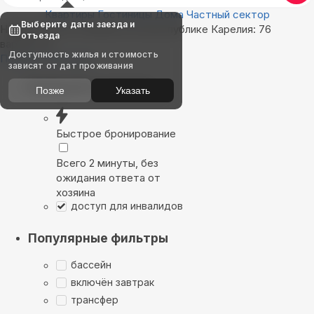
Квартиры
Гостиницы
Дома
Частный сектор
Выберите даты заезда и
Найдём, где остановиться в республике Карелия: 76
отъезда
вариантов
Доступность жилья и стоимость
Показать на карте
зависят от дат проживания
Выбирайте лучшее
Позже
Указать
Быстрое бронирование
Всего 2 минуты, без
ожидания ответа от
хозяина
доступ для инвалидов
Популярные фильтры
бассейн
включён завтрак
трансфер