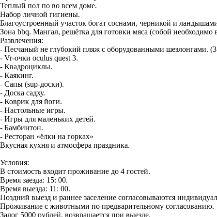
Теплый пол по во всем доме.
Набор личной гигиены.
Благоустроенный участок богат соснами, черникой и ландышами,
Зона bbq. Мангал, решётка для готовки мяса (собой необходимо в
Развлечения:
- Песчаный не глубокий пляж с оборудованными шезлонгами. (3
- Vr-очки oculus quest 3.
- Квадроциклы.
- Каякинг.
- Сапы (sup-доски).
- Доска садху.
- Коврик для йоги.
- Настольные игры.
- Игры для маленьких детей.
- Бамбинтон.
- Ресторан «ёлки на горках»
Вкусная кухня и атмосфера праздника.
Условия:
В стоимость входит проживание до 4 гостей.
Время заезда: 15: 00.
Время выезда: 11: 00.
Поздний выезд и раннее заселение согласовываются индивидуал
Проживание с животными по предварительному согласованию.
Залог 5000 рублей, возвращается при выезде.