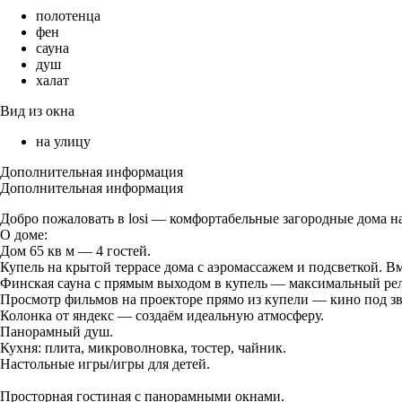
полотенца
фен
сауна
душ
халат
Вид из окна
на улицу
Дополнительная информация
Дополнительная информация
Добро пожаловать в losi — комфортабельные загородные дома на 
О доме:
Дом 65 кв м — 4 гостей.
Купель на крытой террасе дома с аэромассажем и подсветкой. Вм
Финская сауна с прямым выходом в купель — максимальный рел
Просмотр фильмов на проекторе прямо из купели — кино под зв
Колонка от яндекс — создаём идеальную атмосферу.
Панорамный душ.
Кухня: плита, микроволновка, тостер, чайник.
Настольные игры/игры для детей.
Просторная гостиная с панорамными окнами.