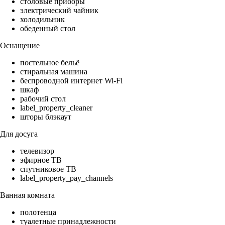
столовые приборы
электрический чайник
холодильник
обеденный стол
Оснащение
постельное бельё
стиральная машина
беспроводной интернет Wi-Fi
шкаф
рабочий стол
label_property_cleaner
шторы блэкаут
Для досуга
телевизор
эфирное ТВ
спутниковое ТВ
label_property_pay_channels
Ванная комната
полотенца
туалетные принадлежности