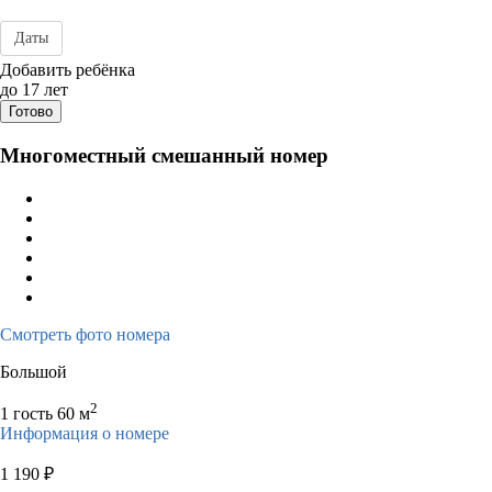
Даты
Дата заезда - отъезда
Добавить ребёнка
до 17 лет
Готово
Многоместный смешанный номер
Смотреть фото номера
Большой
2
1 гость
60 м
Информация о номере
1 190
₽