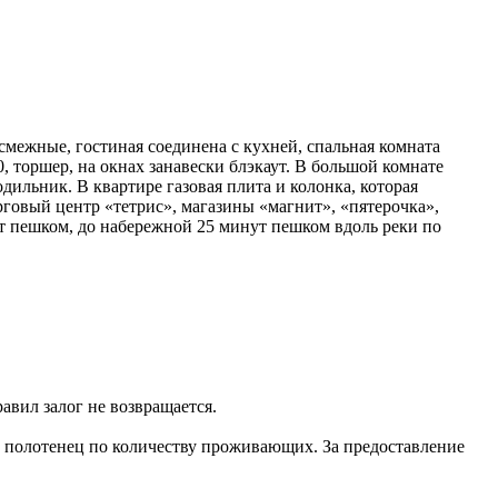
смежные, гостиная соединена с кухней, спальная комната
, торшер, на окнах занавески блэкаут. В большой комнате
дильник. В квартире газовая плита и колонка, которая
рговый центр «тетрис», магазины «магнит», «пятерочка»,
нут пешком, до набережной 25 минут пешком вдоль реки по
авил залог не возвращается.
ы полотенец по количеству проживающих. За предоставление