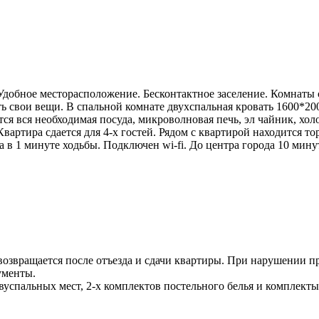
Удобное месторасположение. Бесконтактное заселение. Комнаты 
ть свои вещи. В спальной комнате двухспальная кровать 1600*200
ся вся необходимая посуда, микроволновая печь, эл чайник, холо
артира сдается для 4-х гостей. Рядом с квартирой находится то
да в 1 минуте ходьбы. Подключен wi-fi. До центра города 10 ми
 возвращается после отъезда и сдачи квартиры. При нарушении пр
ументы.
вуспальных мест, 2-х комплектов постельного белья и комплект