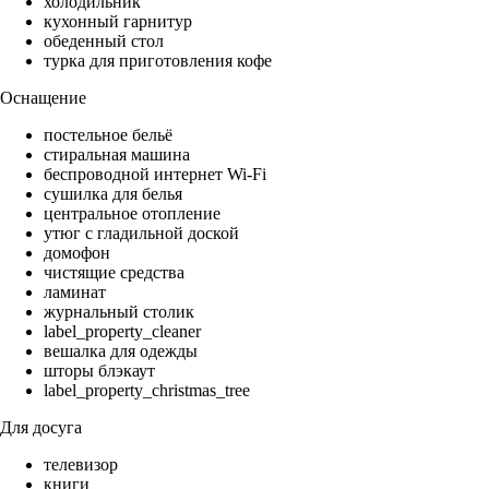
холодильник
кухонный гарнитур
обеденный стол
турка для приготовления кофе
Оснащение
постельное бельё
стиральная машина
беспроводной интернет Wi-Fi
сушилка для белья
центральное отопление
утюг с гладильной доской
домофон
чистящие средства
ламинат
журнальный столик
label_property_cleaner
вешалка для одежды
шторы блэкаут
label_property_christmas_tree
Для досуга
телевизор
книги