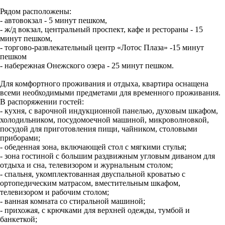
Рядом расположены:
- автовокзал - 5 минут пешком,
- ж/д вокзал, центральный проспект, кафе и рестораны - 15
минут пешком,
- торгово-развлекательный центр «Лотос Плаза» -15 минут
пешком
- набережная Онежского озера - 25 минут пешком.
Для комфортного проживания и отдыха, квартира оснащена
всеми необходимыми предметами для временного проживания.
В распоряжении гостей:
- кухня, с варочной индукционной панелью, духовым шкафом,
холодильником, посудомоечной машиной, микроволновкой,
посудой для пригoтoвления пищи, чайником, столовыми
приборами;
- обеденная зона, включающей стол с мягкими стулья;
- зона гостиной с большим раздвижным угловым диваном для
отдыха и сна, телевизором и журнальным столом;
- спальня, укомплектованная двуспальной кроватью с
ортопедическим матрасом, вместительным шкафом,
телевизором и рабочим столом;
- ванная комната со стиральной машиной;
- прихожая, с крючками для верхней одежды, тумбой и
банкеткой;