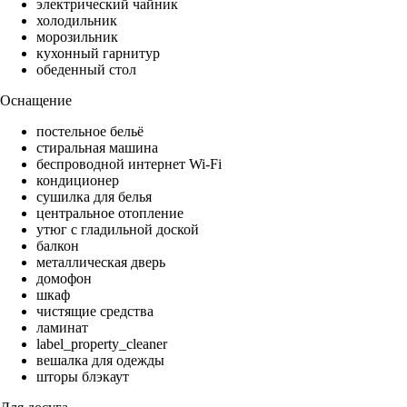
электрический чайник
холодильник
морозильник
кухонный гарнитур
обеденный стол
Оснащение
постельное бельё
стиральная машина
беспроводной интернет Wi-Fi
кондиционер
сушилка для белья
центральное отопление
утюг с гладильной доской
балкон
металлическая дверь
домофон
шкаф
чистящие средства
ламинат
label_property_cleaner
вешалка для одежды
шторы блэкаут