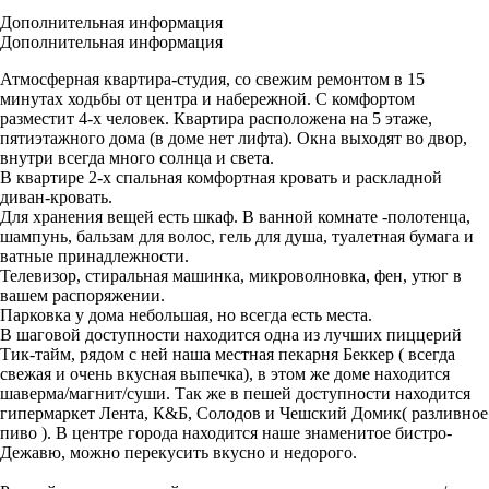
Дополнительная информация
Дополнительная информация
Атмосферная квартира-студия, со свежим ремонтом в 15
минутах ходьбы от центра и набережной. С комфортом
разместит 4-х человек. Квартира расположена на 5 этаже,
пятиэтажного дома (в доме нет лифта). Окна выходят во двор,
внутри всегда много солнца и света.
В квартире 2-х спальная комфортная кровать и раскладной
диван-кровать.
Для хранения вещей есть шкаф. В ванной комнате -полотенца,
шампунь, бальзам для волос, гель для душа, туалетная бумага и
ватные принадлежности.
Телевизор, стиральная машинка, микроволновка, фен, утюг в
вашем распоряжении.
Парковка у дома небольшая, но всегда есть места.
В шаговой доступности находится одна из лучших пиццерий
Тик-тайм, рядом с ней наша местная пекарня Беккер ( всегда
свежая и очень вкусная выпечка), в этом же доме находится
шаверма/магнит/суши. Так же в пешей доступности находится
гипермаркет Лента, К&Б, Солодов и Чешский Домик( разливное
пиво ). В центре города находится наше знаменитое бистро-
Дежавю, можно перекусить вкусно и недорого.