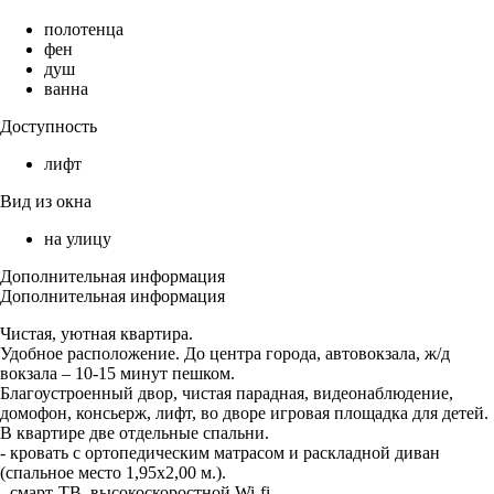
полотенца
фен
душ
ванна
Доступность
лифт
Вид из окна
на улицу
Дополнительная информация
Дополнительная информация
Чистая, уютная квартира.
Удобное расположение. До центра города, автовокзала, ж/д
вокзала – 10-15 минут пешком.
Благоустроенный двор, чистая парадная, видеонаблюдение,
домофон, консьерж, лифт, во дворе игровая площадка для детей.
В квартире две отдельные спальни.
- кровать с ортопедическим матрасом и раскладной диван
(спальное место 1,95х2,00 м.).
- смарт-ТВ, высокоскоростной Wi-fi